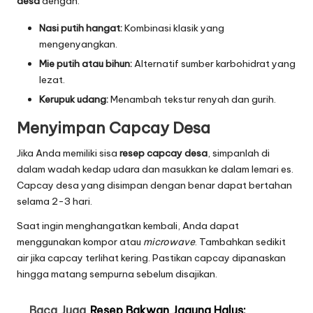
desa
dengan:
Nasi putih hangat:
Kombinasi klasik yang
mengenyangkan.
Mie putih atau bihun:
Alternatif sumber karbohidrat yang
lezat.
Kerupuk udang:
Menambah tekstur renyah dan gurih.
Menyimpan Capcay Desa
Jika Anda memiliki sisa
resep capcay desa
, simpanlah di
dalam wadah kedap udara dan masukkan ke dalam lemari es.
Capcay desa yang disimpan dengan benar dapat bertahan
selama 2-3 hari.
Saat ingin menghangatkan kembali, Anda dapat
menggunakan kompor atau
microwave
. Tambahkan sedikit
air jika capcay terlihat kering. Pastikan capcay dipanaskan
hingga matang sempurna sebelum disajikan.
Baca Juga
Resep Bakwan Jagung Halus: