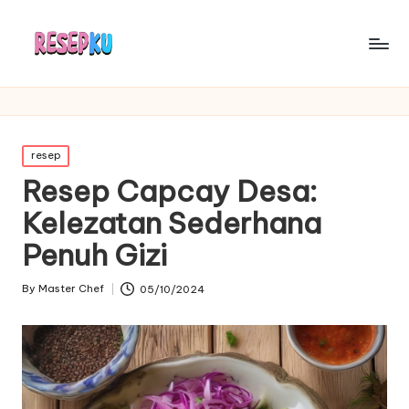
Posted
resep
in
Resep Capcay Desa:
Kelezatan Sederhana
Penuh Gizi
By
Master Chef
05/10/2024
Posted
by