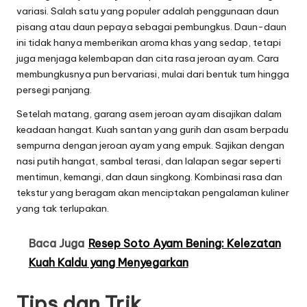
variasi. Salah satu yang populer adalah penggunaan daun
pisang atau daun pepaya sebagai pembungkus. Daun-daun
ini tidak hanya memberikan aroma khas yang sedap, tetapi
juga menjaga kelembapan dan cita rasa jeroan ayam. Cara
membungkusnya pun bervariasi, mulai dari bentuk tum hingga
persegi panjang.
Setelah matang, garang asem jeroan ayam disajikan dalam
keadaan hangat. Kuah santan yang gurih dan asam berpadu
sempurna dengan jeroan ayam yang empuk. Sajikan dengan
nasi putih hangat, sambal terasi, dan lalapan segar seperti
mentimun, kemangi, dan daun singkong. Kombinasi rasa dan
tekstur yang beragam akan menciptakan pengalaman kuliner
yang tak terlupakan.
Baca Juga
Resep Soto Ayam Bening: Kelezatan
Kuah Kaldu yang Menyegarkan
Tips dan Trik