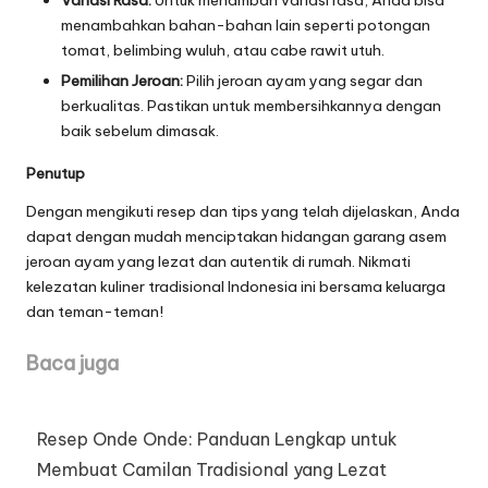
Variasi Rasa:
Untuk menambah variasi rasa, Anda bisa
menambahkan bahan-bahan lain seperti potongan
tomat, belimbing wuluh, atau cabe rawit utuh.
Pemilihan Jeroan:
Pilih jeroan ayam yang segar dan
berkualitas. Pastikan untuk membersihkannya dengan
baik sebelum dimasak.
Penutup
Dengan mengikuti resep dan tips yang telah dijelaskan, Anda
dapat dengan mudah menciptakan hidangan garang asem
jeroan ayam yang lezat dan autentik di rumah. Nikmati
kelezatan kuliner tradisional Indonesia ini bersama keluarga
dan teman-teman!
Baca juga
Resep Onde Onde: Panduan Lengkap untuk
Membuat Camilan Tradisional yang Lezat