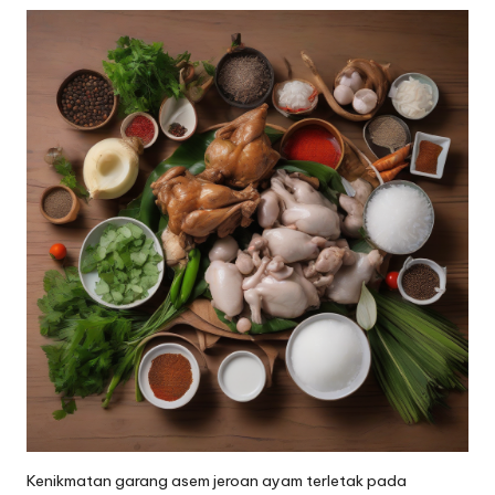
Kenikmatan garang asem jeroan ayam terletak pada