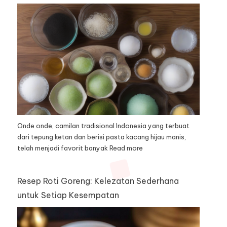
Onde onde, camilan tradisional Indonesia yang terbuat
dari tepung ketan dan berisi pasta kacang hijau manis,
telah menjadi favorit banyak
Read more
Resep Roti Goreng: Kelezatan Sederhana
untuk Setiap Kesempatan