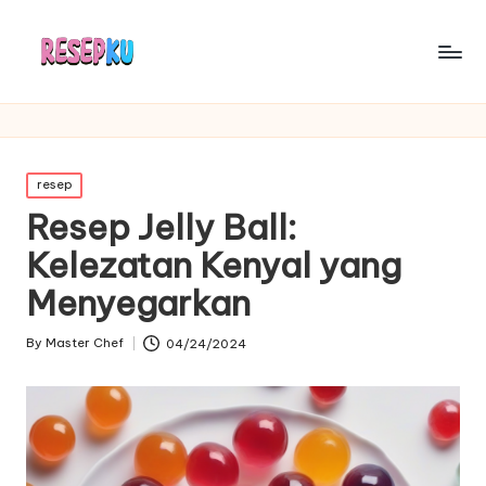
Posted
resep
in
Resep Jelly Ball:
Kelezatan Kenyal yang
Menyegarkan
By
Master Chef
04/24/2024
Posted
by