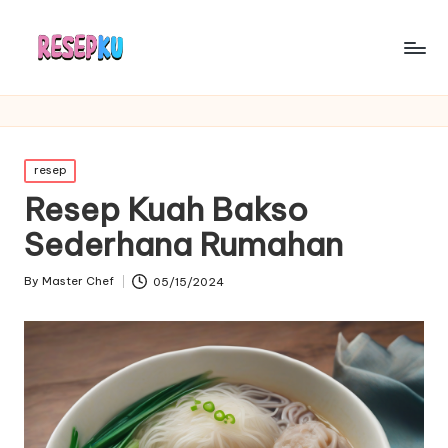
Posted
resep
in
Resep Kuah Bakso
Sederhana Rumahan
By
Master Chef
05/15/2024
Posted
by