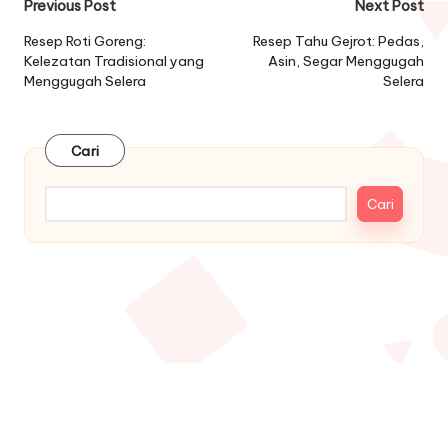
Post
Previous Post
Next Post
navigation
Resep Roti Goreng:
Resep Tahu Gejrot: Pedas,
Kelezatan Tradisional yang
Asin, Segar Menggugah
Menggugah Selera
Selera
Cari
Cari