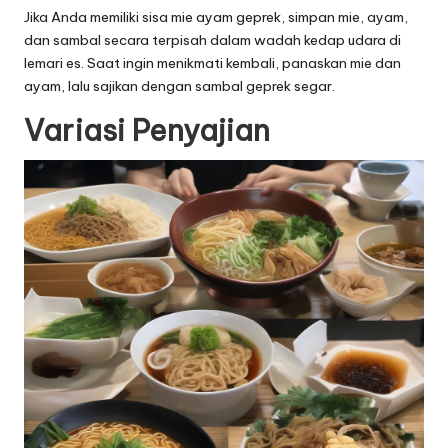
Jika Anda memiliki sisa mie ayam geprek, simpan mie, ayam,
dan sambal secara terpisah dalam wadah kedap udara di
lemari es. Saat ingin menikmati kembali, panaskan mie dan
ayam, lalu sajikan dengan sambal geprek segar.
Variasi Penyajian