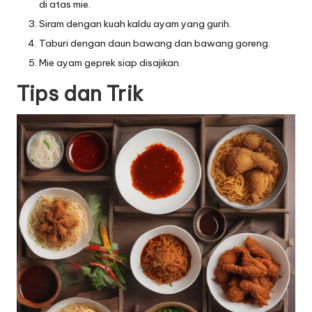
di atas mie.
Siram dengan kuah kaldu ayam yang gurih.
Taburi dengan daun bawang dan bawang goreng.
Mie ayam geprek siap disajikan.
Tips dan Trik