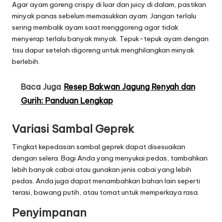
Agar ayam goreng crispy di luar dan juicy di dalam, pastikan
minyak panas sebelum memasukkan ayam. Jangan terlalu
sering membalik ayam saat menggoreng agar tidak
menyerap terlalu banyak minyak. Tepuk-tepuk ayam dengan
tisu dapur setelah digoreng untuk menghilangkan minyak
berlebih.
Baca Juga
Resep Bakwan Jagung Renyah dan
Gurih: Panduan Lengkap
Variasi Sambal Geprek
Tingkat kepedasan sambal geprek dapat disesuaikan
dengan selera. Bagi Anda yang menyukai pedas, tambahkan
lebih banyak cabai atau gunakan jenis cabai yang lebih
pedas. Anda juga dapat menambahkan bahan lain seperti
terasi, bawang putih, atau tomat untuk memperkaya rasa.
Penyimpanan