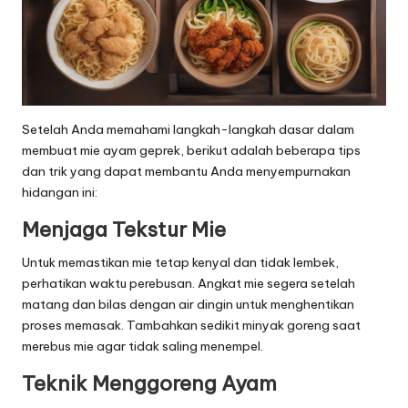
Setelah Anda memahami langkah-langkah dasar dalam
membuat mie ayam geprek, berikut adalah beberapa tips
dan trik yang dapat membantu Anda menyempurnakan
hidangan ini:
Menjaga Tekstur Mie
Untuk memastikan mie tetap kenyal dan tidak lembek,
perhatikan waktu perebusan. Angkat mie segera setelah
matang dan bilas dengan air dingin untuk menghentikan
proses memasak. Tambahkan sedikit minyak goreng saat
merebus mie agar tidak saling menempel.
Teknik Menggoreng Ayam