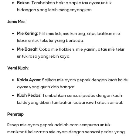
Bakso:
Tambahkan bakso sapi atau ayam untuk
hidangan yang lebih mengenyangkan.
Jenis Mie:
Mie Kering:
Pilih mie lidi, mie keriting, atau bahkan mie
lebar untuk tekstur yang berbeda.
Mie Basah:
Coba mie hokkien, mie yamin, atau mie telur
untuk rasa yang lebih kaya.
Versi Kuah:
Kaldu Ayam:
Sajikan mie ayam geprek dengan kuah kaldu
ayam yang gurih dan hangat.
Kuah Pedas:
Tambahkan sensasi pedas dengan kuah
kaldu yang diberi tambahan cabai rawit atau sambal.
Penutup
Resep mie ayam geprek adalah cara sempurna untuk
menikmati kelezatan mie ayam dengan sensasi pedas yang