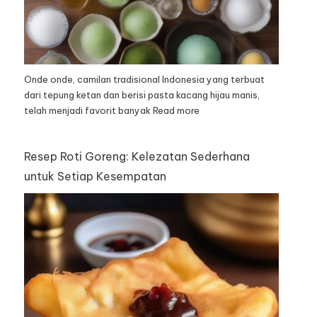
Onde onde, camilan tradisional Indonesia yang terbuat
dari tepung ketan dan berisi pasta kacang hijau manis,
telah menjadi favorit banyak
Read more
Resep Roti Goreng: Kelezatan Sederhana
untuk Setiap Kesempatan