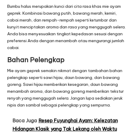
Bumbu halus merupakan kunci dari cita rasa khas mie ayam
geprek. Kombinasi bawang putih, bawang merah, kemiri,
cabai merah, dan rempah-rempah seperti ketumbar dan
kunyit menciptakan aroma dan rasa yang menggugah selera.
Anda bisa menyesuaikan tingkat kepedasan sesuai dengan
preferensi Anda dengan menambah atau mengurangi jumlah
cabai.
Bahan Pelengkap
Mie ayam geprek semakin nikmat dengan tambahan bahan
pelengkap seperti sawi hijau, daun bawang, dan bawang
goreng. Sawi hijau memberikan kesegaran, daun bawang
menambah aroma, dan bawang goreng memberikan tekstur
renyah yang menggugah selera. Jangan lupa sediakan jeruk
nipis dan sambal sebagai pelengkap yang sempurna.
Baca Juga
Resep Fuyunghai Ayam: Kelezatan
Hidangan Klasik yang Tak Lekang oleh Waktu