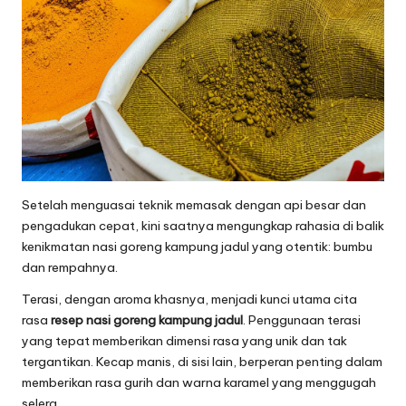
Setelah menguasai teknik memasak dengan api besar dan
pengadukan cepat, kini saatnya mengungkap rahasia di balik
kenikmatan nasi goreng kampung jadul yang otentik: bumbu
dan rempahnya.
Terasi, dengan aroma khasnya, menjadi kunci utama cita
rasa
resep nasi goreng kampung jadul
. Penggunaan terasi
yang tepat memberikan dimensi rasa yang unik dan tak
tergantikan. Kecap manis, di sisi lain, berperan penting dalam
memberikan rasa gurih dan warna karamel yang menggugah
selera.