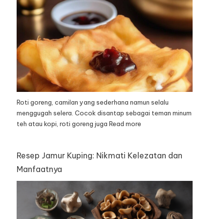
Roti goreng, camilan yang sederhana namun selalu
menggugah selera. Cocok disantap sebagai teman minum
teh atau kopi, roti goreng juga
Read more
Resep Jamur Kuping: Nikmati Kelezatan dan
Manfaatnya