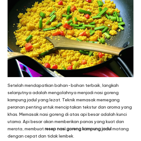
Setelah mendapatkan bahan-bahan terbaik, langkah
selanjutnya adalah mengolahnya menjadi nasi goreng
kampung jadul yang lezat. Teknik memasak memegang
peranan penting untuk menciptakan tekstur dan aroma yang
khas. Memasak nasi goreng di atas api besar adalah kunci
utama. Api besar akan memberikan panas yang kuat dan
merata, membuat
resep nasi goreng kampung jadul
matang
dengan cepat dan tidak lembek.