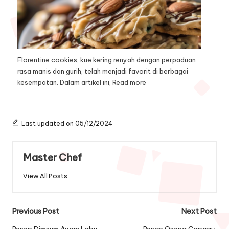
Florentine cookies, kue kering renyah dengan perpaduan
rasa manis dan gurih, telah menjadi favorit di berbagai
kesempatan. Dalam artikel ini,
Read more
Last updated on 05/12/2024
Master Chef
View All Posts
Post
Previous Post
Next Post
Resep Dimsum Ayam Labu
Resep Oseng Capcay: