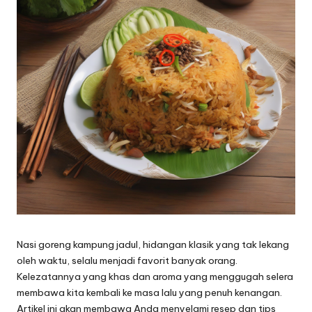
Nasi goreng kampung jadul, hidangan klasik yang tak lekang
oleh waktu, selalu menjadi favorit banyak orang.
Kelezatannya yang khas dan aroma yang menggugah selera
membawa kita kembali ke masa lalu yang penuh kenangan.
Artikel ini akan membawa Anda menyelami resep dan tips