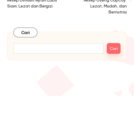
navigation
Siam: Lezat dan Bergizi
Lezat, Mudah, dan
Bernutrisi
Cari
Cari