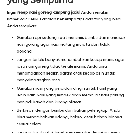
yang Sempurna
Ingin
resep nasi goreng kampung jadul
Anda semakin
istimewa? Berikut adalah beberapa tips dan trik yang bisa
Anda terapkan:
Gunakan api sedang saat menumis bumbu dan memasak
nasi goreng agar nasi matang merata dan tidak
gosong.
Jangan terlalu banyak menambahkan kecap manis agar
rasa nasi goreng tidak terlalu manis. Anda bisa
menambahkan sedikit garam atau kecap asin untuk
menyeimbangkan rasa.
Gunakan nasi yang pera dan dingin untuk hasil yang
lebih baik. Nasi yang lembek akan membuat nasi goreng
menjadi basah dan kurang nikmat.
Berkreasi dengan bumbu dan bahan pelengkap. Anda
bisa menambahkan udang, bakso, atau bahan lainnya
sesuai selera.
Jangan takut untuk bereksperimen dan temukan resep