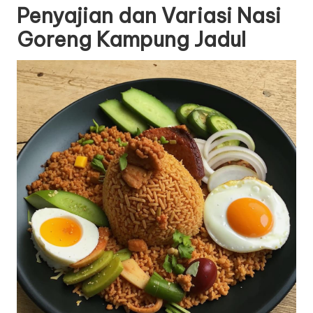
Penyajian dan Variasi Nasi
Goreng Kampung Jadul