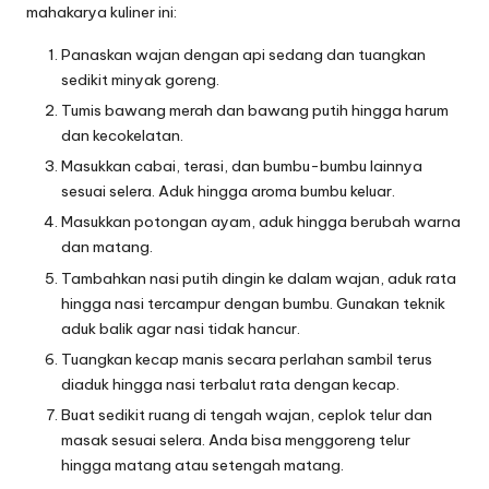
mahakarya kuliner ini:
Panaskan wajan dengan api sedang dan tuangkan
sedikit minyak goreng.
Tumis bawang merah dan bawang putih hingga harum
dan kecokelatan.
Masukkan cabai, terasi, dan bumbu-bumbu lainnya
sesuai selera. Aduk hingga aroma bumbu keluar.
Masukkan potongan ayam, aduk hingga berubah warna
dan matang.
Tambahkan nasi putih dingin ke dalam wajan, aduk rata
hingga nasi tercampur dengan bumbu. Gunakan teknik
aduk balik agar nasi tidak hancur.
Tuangkan kecap manis secara perlahan sambil terus
diaduk hingga nasi terbalut rata dengan kecap.
Buat sedikit ruang di tengah wajan, ceplok telur dan
masak sesuai selera. Anda bisa menggoreng telur
hingga matang atau setengah matang.