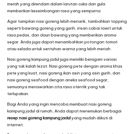
merah yang direndam dalam larutan cuka dan gula
memberikan keseimbangan rasa yang sempurna.
Agar tampilan nasi goreng lebih menarik, tambahkan topping
seperti bawang goreng yang gurih, irisan cabai rawit untuk
rasa pedas, dan daun bawang yang memberikan aroma
segar. Anda juga dapat menambahkan potongan tomat
atau selada untuk sentuhan warna yang lebih meriah.
Nasi goreng kampung jadul juga memiliki beragam variasi
yang tak kalah lezat. Nasi goreng pete dengan aroma khas
pete yang kuat, nasi goreng ikan asin yang asin gurih, dan
nasi goreng seafood dengan aneka seafood segar,
semuanya menawarkan cita rasa otentik yang tak
terlupakan.
Bagi Anda yang ingin mencoba membuat nasi goreng
kampung jadul di rumah, Anda dapat menemukan berbagai
resep nasi goreng kampung jadul
yang mudah diikuti di
internet.