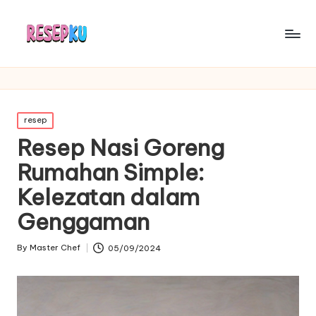
Posted
resep
in
Resep Nasi Goreng
Rumahan Simple:
Kelezatan dalam
Genggaman
By
Master Chef
05/09/2024
Posted
by