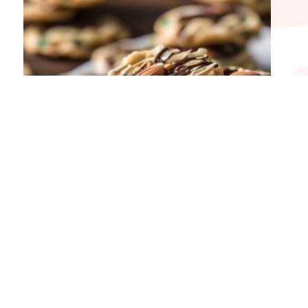
Florentine cookies, kue kering renyah dengan perpaduan
rasa manis dan gurih, telah menjadi favorit di berbagai
kesempatan. Dalam artikel ini,
Read more
Last updated on 05/09/2024
Master Chef
View All Posts