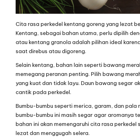
Cita rasa perkedel kentang goreng yang lezat b
Kentang, sebagai bahan utama, perlu dipilih den
atau kentang granola adalah pilihan ideal kare
saat direbus atau digoreng.
Selain kentang, bahan lain seperti bawang mer
memegang peranan penting. Pilih bawang mera
yang kuat dan tidak layu. Daun bawang segar 
cantik pada perkedel.
Bumbu-bumbu seperti merica, garam, dan pala 
bumbu-bumbu ini masih segar agar aromanya tet
bahan ini akan memengaruhi cita rasa perkedel 
lezat dan menggugah selera.