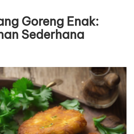
ang Goreng Enak:
ahan Sederhana