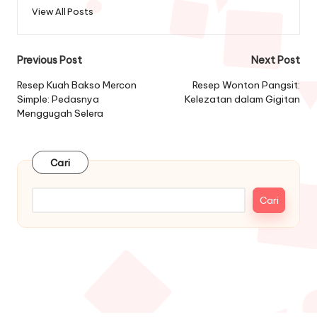
View All Posts
Post
Previous Post
Next Post
navigation
Resep Kuah Bakso Mercon
Resep Wonton Pangsit:
Simple: Pedasnya
Kelezatan dalam Gigitan
Menggugah Selera
Cari
Cari