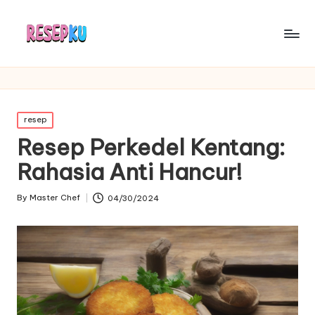
Posted
resep
in
Resep Perkedel Kentang:
Rahasia Anti Hancur!
By
Master Chef
04/30/2024
Posted
by