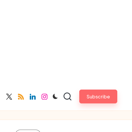
Subscribe
cebook.com
twitter.com
rss.com
linkedin.com
instagram.com