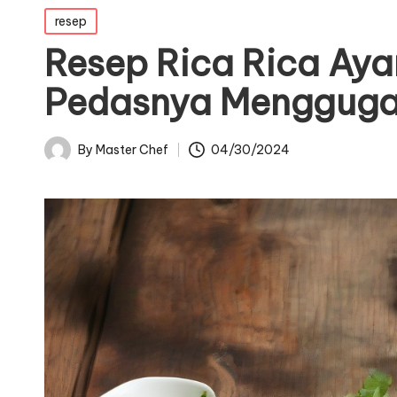
Posted
resep
in
Resep Rica Rica Aya
Pedasnya Mengguga
By
Master Chef
04/30/2024
Posted
by