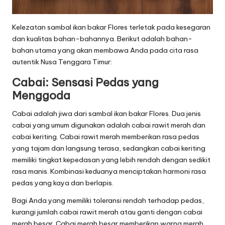
Kelezatan sambal ikan bakar Flores terletak pada kesegaran
dan kualitas bahan-bahannya. Berikut adalah bahan-
bahan utama yang akan membawa Anda pada cita rasa
autentik Nusa Tenggara Timur:
Cabai: Sensasi Pedas yang
Menggoda
Cabai adalah jiwa dari sambal ikan bakar Flores. Dua jenis
cabai yang umum digunakan adalah cabai rawit merah dan
cabai keriting. Cabai rawit merah memberikan rasa pedas
yang tajam dan langsung terasa, sedangkan cabai keriting
memiliki tingkat kepedasan yang lebih rendah dengan sedikit
rasa manis. Kombinasi keduanya menciptakan harmoni rasa
pedas yang kaya dan berlapis.
Bagi Anda yang memiliki toleransi rendah terhadap pedas,
kurangi jumlah cabai rawit merah atau ganti dengan cabai
merah besar. Cabai merah besar memberikan warna merah