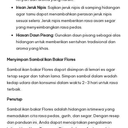
Irisan Jeruk Nipis
: Sajikan jeruk nipis di samping hidangan
agar tamu dapat menambahkan perasan jeruk nipis
sesuai selera. Jeruk nipis memberikan rasa asam segar
yang menyeimbangkan rasa pedas.
Hiasan Daun Pisang
: Gunakan daun pisang sebagai alas
hidangan untuk memberikan sentuhan tradisional dan
aroma yang khas.
Menyimpan Sambal Ikan Bakar Flores
Sambal ikan bakar Flores dapat disimpan di lemari es agar
tetap segar dan tahan lama. Simpan sambal dalam wadah
kedap udara dan konsumsi dalam waktu 2-3 hari untuk rasa
terbaik.
Penutup
Sambal ikan bakar Flores adalah hidangan istimewa yang
memadukan cita rasa pedas, gurih, dan segar. Dengan resep
dan panduan ini, Anda dapat menciptakan pengalaman