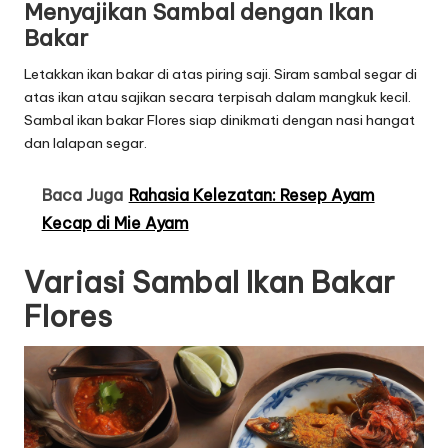
Menyajikan Sambal dengan Ikan
Bakar
Letakkan ikan bakar di atas piring saji. Siram sambal segar di
atas ikan atau sajikan secara terpisah dalam mangkuk kecil.
Sambal ikan bakar Flores siap dinikmati dengan nasi hangat
dan lalapan segar.
Baca Juga
Rahasia Kelezatan: Resep Ayam
Kecap di Mie Ayam
Variasi Sambal Ikan Bakar
Flores