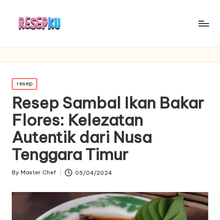
Posted
resep
in
Resep Sambal Ikan Bakar
Flores: Kelezatan
Autentik dari Nusa
Tenggara Timur
By
Master Chef
05/04/2024
Posted
by