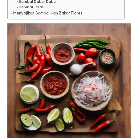
Sambal Dabu-Dabu
Sambal Terasi
Menyajikan Sambal Ikan Bakar Flores