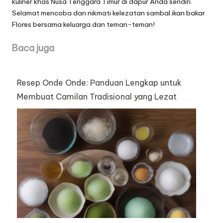
kuliner khas Nusa Tenggara Timur di dapur Anda sendiri.
Selamat mencoba dan nikmati kelezatan sambal ikan bakar
Flores bersama keluarga dan teman-teman!
Baca juga
Resep Onde Onde: Panduan Lengkap untuk
Membuat Camilan Tradisional yang Lezat