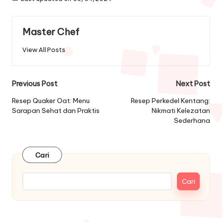
Master Chef
View All Posts
Post
Previous Post
Next Post
navigation
Resep Quaker Oat: Menu
Resep Perkedel Kentang:
Sarapan Sehat dan Praktis
Nikmati Kelezatan
Sederhana
Cari
Cari