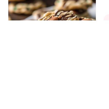
Florentine cookies, kue kering renyah dengan perpaduan
rasa manis dan gurih, telah menjadi favorit di berbagai
kesempatan. Dalam artikel ini,
Read more
Last updated on 05/06/2024
Master Chef
View All Posts