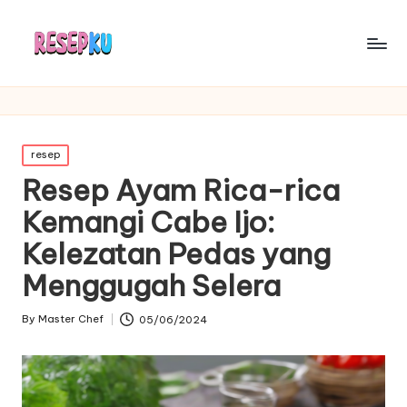
Posted
resep
in
Resep Ayam Rica-rica
Kemangi Cabe Ijo:
Kelezatan Pedas yang
Menggugah Selera
By
Master Chef
05/06/2024
Posted
by