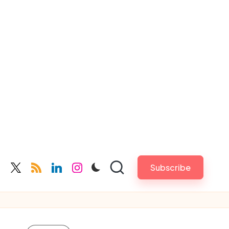
Subscribe
cebook.com
twitter.com
rss.com
linkedin.com
instagram.com