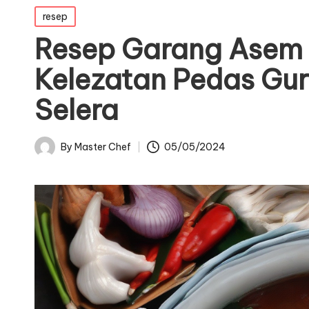
Posted
resep
in
Resep Garang Asem 
Kelezatan Pedas Gu
Selera
By
Master Chef
05/05/2024
Posted
by