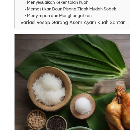
Menyesuaikan Kekentalan Kuah
Memastikan Daun Pisang Tidak Mudah Sobek
Menyimpan dan Menghangatkan
Variasi Resep Garang Asem Ayam Kuah Santan