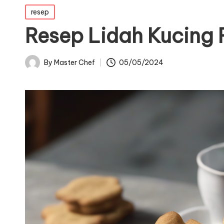
Posted
resep
in
Resep Lidah Kucing
By
Master Chef
05/05/2024
Posted
by