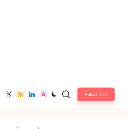
Subscribe
cebook.com
twitter.com
rss.com
linkedin.com
instagram.com