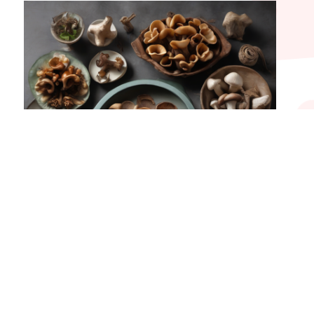
Jamur kuping, dengan teksturnya yang unik dan rasanya
yang lezat, telah menjadi bahan favorit dalam berbagai
hidangan Asia. Kaya akan
Read more
Resep Florentine Cookies: Kelezatan Renyah
dengan Sentuhan Manis