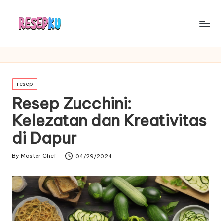
Posted
resep
in
Resep Zucchini:
Kelezatan dan Kreativitas
di Dapur
By
Master Chef
04/29/2024
Posted
by